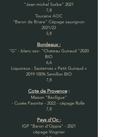
"Jean michel Sorbe" 2021
7,8
Touraine AOC
"Baron de Briare" Cépage sauvignon
2021/22
5,8
Bordeaux :
"G" - blanc sec- "Chateau Guiraud "2020
BIO
6,6
Liquoreux : Sauternes « Petit Guiraud »
2019 100
% Semillon BIO
7,8
Cote de Provence
:
Maison "Becfigue"
- Cuvée Favorite - 2022 -
cépage
Rolle
7,8
Pays d'O
c :
IGP "Baron d'Oppia" - 2021
cépage Viognier