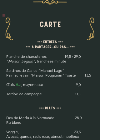
Carte
=== Entrées ===
=== A partager...Ou PAS... ===
Planche de charcuteries 1
9,5 / 29,0
"Maison Seguin"
, t
ranchées minute
Sardines de Galice "Manuel Lago"
Pain au levain "Maison Poujauran" Toasté
13,5
Œufs
Bio
, mayonnaise 9,0
Terrine de campagne
11,5
=== Plats ===
Dos de Merlu à la Normande
28,0
Riz blanc
Veggie, 23,5
Avocat, quinoa, radis rose, abricot moelleux