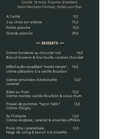
Comté 18 mois, Fourme d'Ambert,
Saint-Nectaire Fermier, Selles-sur-Cher
A l'unité
9,0
3 au choix sur ardoise 15,5
Petite planche 19,5
Grande planche 29,0
=== Desserts ===
Crème fondante au chocolat noir 14
,0
Biscuit brownie & fine feuille caramel chocolat
Mille-Feuille croustillant "monté minute",
14,0
crème
pâtissière
à la vanille Bourbon
Crème renversée d'Antoinette 12,0
caramel
Baba au rhum 15,0
Crème montée vanille Bourbon & vieux rhum
Pressé de pommes "façon Tatin" 13,5
Crème d'Isigny
Ile Flottante 13,0
Crème Anglaise, caramel & amandes effilées
Poire rôtie caramélisée 13,5
Nage de coing & biscuit à la noisette