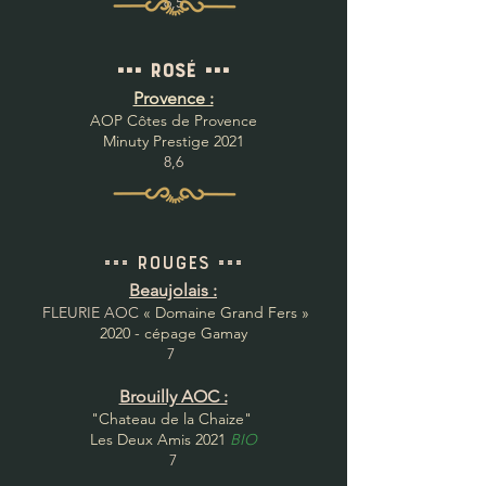
6,5
=== R
osé ===
Provence :
AOP Côtes de
Provence
Minuty Prestige 2021
8,6
=== rougeS ===
Beaujolais :
FLEURIE AOC
« Domaine Grand Fers »
2020 - cépage Gamay
7
Brouilly AOC :
"Chateau de la Chaize"
Les Deux Amis 2021
BIO
7