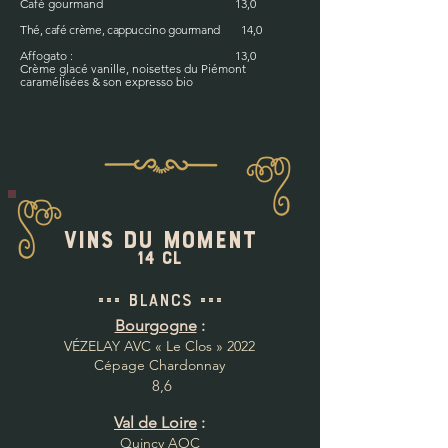
Café gourmand 13,0
Thé, café crème, cappuccino gourmand
14,0
Affogato : 13,0
Crème glacé vanille, noisettes du Piémont
caramélisées & son expresso bio
Vins du moment
14 cl
=== BLANCS ===
Bourgogne
:
VÉZELAY AVC « Le Clos » 20
22
Cépage Chardonnay
8,6
Val de Loire
:
Quincy AOC