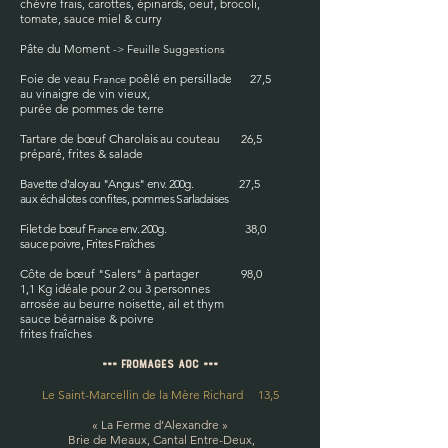
chèvre frais, carottes, épinards, oeuf, brocoli,
tomate, sauce miel & curry
Pâte du Moment
-> Feuille Suggestions
Foie de veau
poêlé en persillade 27,5
France
au vinaigre de vin vieux,
purée de pommes de terre
Tartare de bœuf Charolais
au couteau
26,5
préparé, frites & salade
Bavette d'aloyau "Angus"
env. 200g.
27,5
aux échalotes confites, pommes Sarladaises
Filet de bœuf
env. 200g.
38,0
France
sauce poivre, Frites Fraîches
Côte de b
œuf
"Salers" à partager 98,0
1,1 Kg idéale pour 2 ou 3 personnes
arrosée au beurre noisette, ail et thym
sauce béarnaise & poivre
frites fraîches
=== FROMAGEs AOC ===
Le Saint-Marcellin de la Mère Richard 13,5
« La Ferme d’Alexandre »
Brie de Meaux, Cantal Entre-Deux,