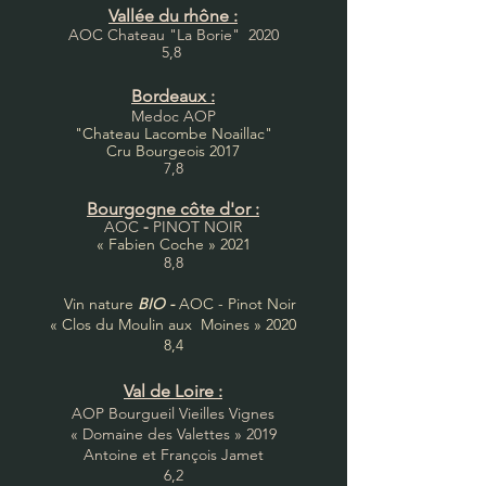
Vallée du rhône :
AOC Chateau "La Borie
" 2020
5,8
Bordeaux :
Medoc AOP
"Chateau Lacombe Noaillac"
Cru Bourgeois 2017
7,8
Bourgogne côte d'or :
AOC
-
PINOT NOIR
« Fabien Coche » 2021
8,8
Vin nature
BIO -
AOC - Pinot Noir
« Clos du Moulin aux Moines »
2020
8,4
Val de Loire :
AOP Bourgueil Vieilles Vignes
« Domaine des Valettes » 2019
Antoine et François Jamet
6,2