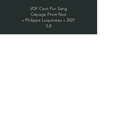
VDF Cent Pur Sang
Cépage Pinot Noir
« Philippe Loquineau »
2021
5,8
Pays d'OC :
IGP "Les Creisses" 2020
Philippe Chesnelong
9,8